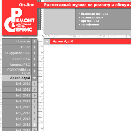
•
бытовая техника
•
техника связи
•
оргтехника
•
телефония
Новости
Архив АдоЯ
О нас
О журнале Р&С
Архив Р&С
Анонсы Р&C
ПОКУПАЕМ от
АдоЯ
Архив АдоЯ
№1_2011
№2_2011
№3_2011
№4_2011
№1_2012
№2_2012
№3_2012
№4_2012
№1_2013