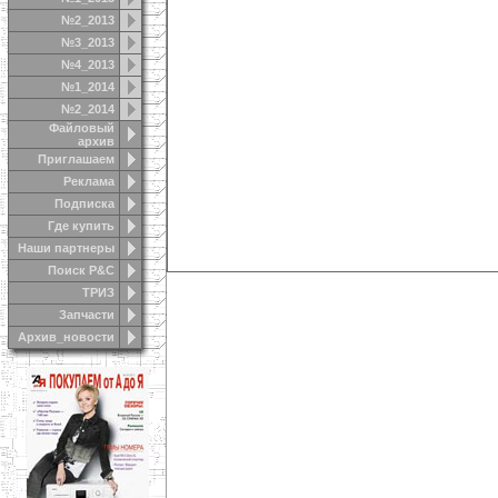
№2_2013
№3_2013
№4_2013
№1_2014
№2_2014
Файловый
архив
Приглашаем
Реклама
Подписка
Где купить
Наши партнеры
Поиск Р&С
ТРИЗ
Запчасти
Архив_новости