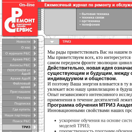
•
бытовая техника
•
техника связи
•
оргтехника
•
телефония
Новости
ТРИЗ
О нас
Мы рады приветствовать Вас на нашем п
О журнале Р&С
Мы приветствуем всех, кто интересуется
Архив Р&С
самом переднем фронте эволюции цивил
Анонсы Р&C
Действительно, новая идея означа
ПОКУПАЕМ от
существующим и будущим, между с
АдоЯ
индивидуумом и обществом.
Архив АдоЯ
И поэтому Ваша энергия вливается в ту
Файловый
архив
увлекает всю нашу цивилизацию в будущ
Приглашаем
Опыт независимого интенсивного исслед
Реклама
применения в течение десятилетий лежи
Подписка
Программа обучения МТРИЗ Академ
Где купить
Инновационными свойствами наших про
Наши партнеры
ускорение обучения на основе сист
Поиск Р&С
моделей ТРИЗ;
ТРИЗ
преемственность программ обучения