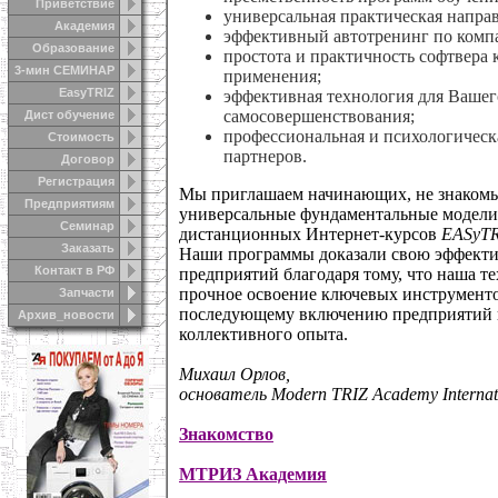
Приветствие
универсальная практическая направ
Академия
эффективный автотренинг по комп
Образование
простота и практичность софтвера к
3-мин СЕМИНАР
применения;
EasyTRIZ
эффективная технология для Вашег
самосовершенствования;
Дист обучение
профессиональная и психологическ
Стоимость
партнеров.
Договор
Регистрация
Мы приглашаем начинающих, не знакомы
Предприятиям
универсальные фундаментальные модели
Семинар
дистанционных Интернет-курсов
EASyTR
Заказать
Наши программы доказали свою эффекти
Контакт в РФ
предприятий благодаря тому, что наша т
прочное освоение ключевых инструменто
Запчасти
последующему включению предприятий в
Архив_новости
коллективного опыта.
Михаил Орлов,
основатель Modern TRIZ Academy Internat
Знакомство
МТРИЗ Академия