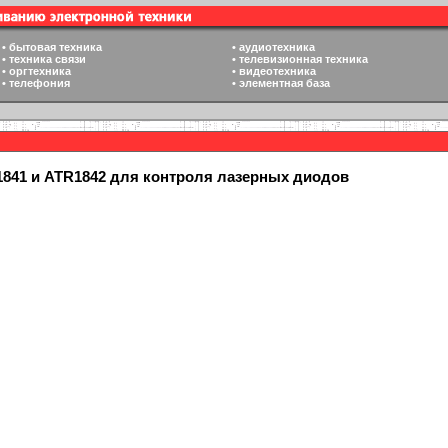
•
бытовая техника
•
аудиотехника
•
техника связи
•
телевизионная техника
•
оргтехника
•
видеотехника
•
телефония
•
элементная база
41 и ATR1842 для контроля лазерных диодов