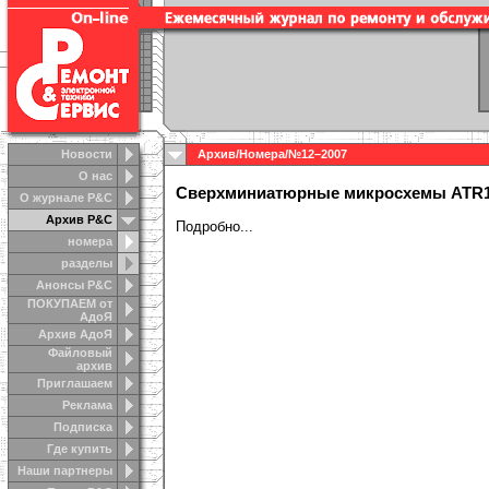
Новости
Архив
/
Номера
/
№12–2007
О нас
Сверхминиатюрные микросхемы ATR18
О журнале Р&С
Архив Р&С
Подробно...
номера
разделы
Анонсы Р&C
ПОКУПАЕМ от
АдоЯ
Архив АдоЯ
Файловый
архив
Приглашаем
Реклама
Подписка
Где купить
Наши партнеры