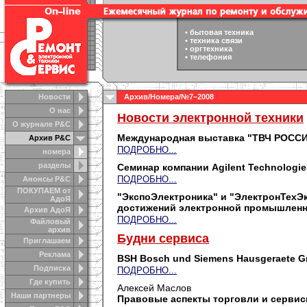
•
бытовая техника
•
техника связи
•
оргтехника
•
телефония
Новости
Архив
/
Номера
/№7–2008
О нас
Новости электронной техники
О журнале Р&С
Международная выставка "ТВЧ РОССИЯ
Архив Р&С
ПОДРОБНО...
номера
разделы
Семинар компании Agilent Technologie
ПОДРОБНО...
Анонсы Р&C
ПОКУПАЕМ от
"ЭкспоЭлектроника" и "ЭлектронТехЭ
АдоЯ
достижений электронной промышлен
Архив АдоЯ
ПОДРОБНО...
Файловый
архив
Будни сервиса
Приглашаем
Реклама
BSH Bosch und Siemens Hausgeraete 
Подписка
ПОДРОБНО...
Где купить
Алексей Маслов
Наши партнеры
Правовые аспекты торговли и сервис