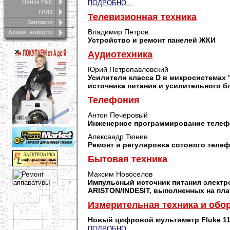
Поиск Р&С
ПОДРОБНО...
ТРИЗ
Телевизионная техника
Запчасти
Владимир Петров
Архив_новости
Устройство и ремонт панелей ЖКИ
Аудиотехника
Юрий Петропавловский
Усилители класса D в микросистемах "
источника питания и усилительного б
Телефония
Антон Печеровый
Инженерное программирование телеф
Александр Тюнин
Ремонт и регулировка сотового телеф
Бытовая техника
Максим Новоселов
Импульсный источник питания элект
ARISTON/INDESIT, выполненных на пла
Измерительная техника и обо
Новый цифровой мультиметр Fluke 1
ПОДРОБНО...