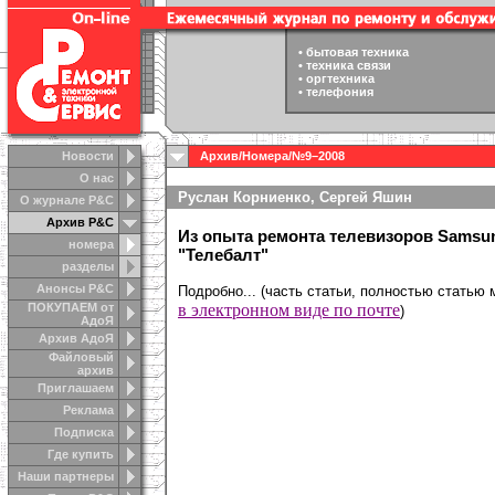
•
бытовая техника
•
техника связи
•
оргтехника
•
телефония
Новости
Архив
/
Номера
/
№9–2008
О нас
Руслан Корниенко, Сергей Яшин
О журнале Р&С
Архив Р&С
Из опыта ремонта телевизоров Samsu
номера
"Телебалт"
разделы
Анонсы Р&C
Подробно...
(часть статьи, полностью статью
ПОКУПАЕМ от
в электронном виде по почте
)
АдоЯ
Архив АдоЯ
Файловый
архив
Приглашаем
Реклама
Подписка
Где купить
Наши партнеры