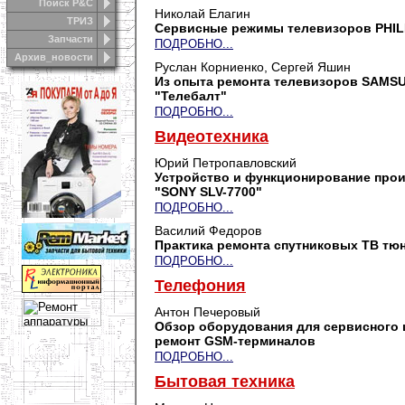
Поиск Р&С
Николай Елагин
ТРИЗ
Сервисные режимы телевизоров PHILI
Запчасти
ПОДРОБНО...
Архив_новости
Руслан Корниенко, Сергей Яшин
Из опыта ремонта телевизоров SAMSU
"Телебалт"
ПОДРОБНО...
Видеотехника
Юрий Петропавловский
Устройство и функционирование прои
"SONY SLV-7700"
ПОДРОБНО...
Василий Федоров
Практика ремонта спутниковых ТВ тю
ПОДРОБНО...
Телефония
Антон Печеровый
Обзор оборудования для сервисного 
ремонт GSM-терминалов
ПОДРОБНО...
Бытовая техника