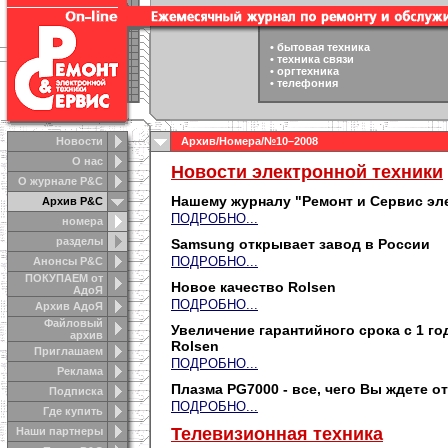
•
бытовая техника
•
техника связи
•
оргтехника
•
телефония
Новости
Архив
/
Номера
/№10–2008
О нас
Новости электронной техники
О журнале Р&С
Нашему журналу "Ремонт и Сервис эле
Архив Р&С
ПОДРОБНО...
номера
разделы
Samsung открывает завод в России
ПОДРОБНО...
Анонсы Р&C
ПОКУПАЕМ от
Новое качество Rolsen
АдоЯ
ПОДРОБНО...
Архив АдоЯ
Файловый
Увеличение гарантийного срока с 1 го
архив
Rolsen
Приглашаем
ПОДРОБНО...
Реклама
Плазма PG7000 - все, чего Вы ждете о
Подписка
ПОДРОБНО...
Где купить
Телевизионная техника
Наши партнеры