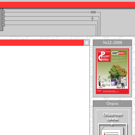
№12–2008
Опрос