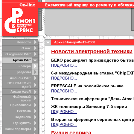
Новости
Архив
/
Номера
/№12–2008
О нас
Новости электронной техники
О журнале Р&С
БЕКО расширяет производство бытов
Архив Р&С
ПОДРОБНО...
номера
разделы
6-я международная выставка "ChipEX
ПОДРОБНО...
Анонсы Р&C
ПОКУПАЕМ от
FREESCALE на российском рынке
АдоЯ
ПОДРОБНО...
Архив АдоЯ
Файловый
Техническая конференция "День Atmel
архив
Приглашаем
ЖК телевизоры Samsung 7-й серии
Реклама
ПОДРОБНО...
Подписка
Вторая конференция сервисных цент
Где купить
ПОДРОБНО...
Наши партнеры
Будни сервиса