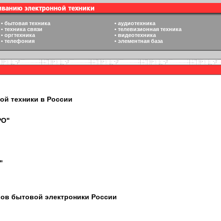
•
бытовая техника
•
аудиотехника
•
техника связи
•
телевизионная техника
•
оргтехника
•
видеотехника
•
телефония
•
элементная база
ой техники в России
PO"
"
ров бытовой электроники России