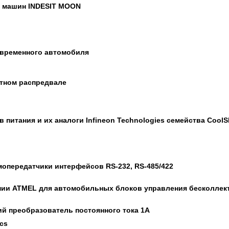
 машин INDESIT MOON
овременного автомобиля
тном распредвале
питания и их аналоги Infineon Technologies семейства Cool
мопередатчики интерфейсов RS-232, RS-485/422
ии ATMEL для автомобильных блоков управления бесколлект
 преобразователь постоянного тока 1A
cs