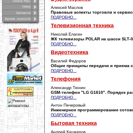
Поиск Р&С
ТРИЗ
Алексей Маслов
Правовые аспекты торговли и сервис
Запчасти
ПОДРОБНО...
Архив_новости
Телевизионная техника
Николай Елагин
ЖК телевизоры POLAR на шасси SLT-02
ПОДРОБНО...
Видеотехника
Василий Федоров
Общие принципы передачи и приема с
ПОДРОБНО...
Телефония
Александр Тюнин
GSM-телефон "LG G1610". Порядок ра
ПОДРОБНО...
Антон Печеровый
Инженерное программирование сотов
ПОДРОБНО...
Бытовая техника
Андрей Кашкаров