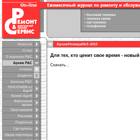
•
бытовая техника
•
техника связи
•
оргтехника
•
телефония
Новости
Архив
/
Номера
/
№3–2010
О нас
Для тех, кто ценит свое время - новы
О журнале Р&С
Архив Р&С
Скачать...
номера
разделы
Анонсы Р&C
ПОКУПАЕМ от
АдоЯ
Архив АдоЯ
Файловый
архив
Приглашаем
Реклама
Подписка
Где купить
Наши партнеры