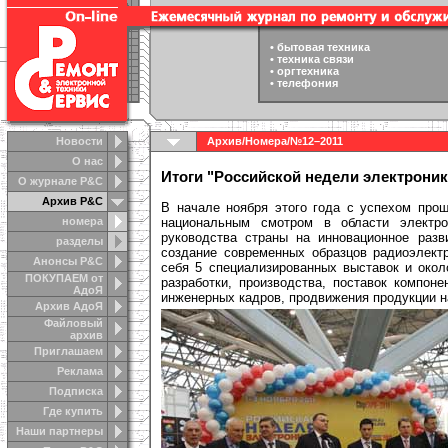
•
бытовая техника
•
техника связи
•
оргтехника
•
телефония
Новости
Архив
/
Номера
/
№12–2011
О нас
Итоги "Российской недели электроник
О журнале Р&С
Архив Р&С
В начале ноября этого года с успехом пр
номера
национальным смотром в области электро
руководства страны на инновационное разв
разделы
создание современных образцов радиоэлект
Анонсы Р&C
себя 5 специализированных выставок и окол
ПОКУПАЕМ от
разработки, производства, поставок компон
АдоЯ
инженерных кадров, продвижения продукции н
Архив АдоЯ
Файловый
архив
Приглашаем
Реклама
Подписка
Где купить
Наши партнеры