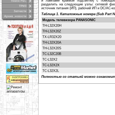
и лампами краевой подсветки) с помощь
Поиск Р&С
разделить на следующие узлы: сетевой фил
ТРИЗ
источник питания (ИП), рабочий ИП и DC/AC-к
Запчасти
Таблица 1. Каталожные номера (Sub Part 
Архив_новости
Модель телевизора PANASONIC
TH-L32X20H
TH-L32X20Z
TX-LR32X20
TH-L32X20A
TH-L32X20S
TC-L32C20B
TC-L32X2
TC-L32X2X
TC-L32X2L
Полностью со статьей можно ознакомить