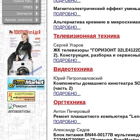
ПОДРОБНО...
Поиск Р&С
ТРИЗ
Магнитоэлектрический эффект уменьш
Запчасти
ПОДРОБНО...
Архив_новости
Альтернатива кремнию в микросхема
ПОДРОБНО...
Телевизионная техника
Сергей Угаров
ЖК телевизоры "ГОРИЗОНТ 32LE4122D/
2). Конструкция, разборка и сервисн
ПОДРОБНО...
Видеотехника
Юрий Петропавловский
Компоненты домашнего кинотеатра SON
(часть 2)
ПОДРОБНО...
Оргтехника
Антон Печеровый
Ремонт планшетного компьютера "Lenov
ПОДРОБНО...
Александр Седов
Блок питания BN44-00177B мультиме
T220M/T200M" и "Samsung SyncMaster