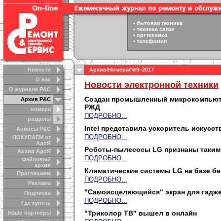
•
бытовая техника
•
техника связи
•
оргтехника
•
телефония
Новости
Архив
/
Номера
/№9–2017
О нас
Новости электронной техники
О журнале Р&С
Создан промышленный микрокомпьютер
Архив Р&С
РЖД
номера
ПОДРОБНО...
разделы
Intel представила ускоритель искусст
Анонсы Р&C
ПОДРОБНО...
ПОКУПАЕМ от
АдоЯ
Роботы-пылесосы LG признаны такими 
Архив АдоЯ
ПОДРОБНО...
Файловый
архив
Климатические системы LG на базе б
Приглашаем
ПОДРОБНО...
Реклама
"Самоисцеляющийся" экран для гадж
Подписка
ПОДРОБНО...
Где купить
"Триколор ТВ" вышел в онлайн
Наши партнеры