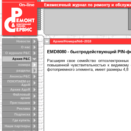
Новости
Архив
/
Номера
/
№6–2018
О нас
EMD8080 - быстродействующий PIN-ф
О журнале Р&С
Архив Р&С
Расширяя свое семейство оптоэлектронных 
номера
повышенной чувствительностью к видимому с
фотоприемного элемента, имеет размеры 4,8
разделы
Анонсы Р&C
ПОКУПАЕМ от
АдоЯ
Архив АдоЯ
Файловый
архив
Приглашаем
Реклама
Подписка
Где купить
Наши партнеры