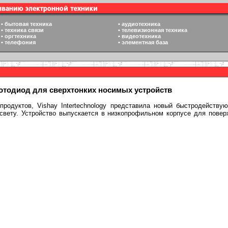
•
бытовая техника
•
аудиотехника
•
техника связи
•
телевизионная техника
•
оргтехника
•
видеотехника
•
телефония
•
элементная база
отодиод для сверхтонких носимых устройств
продуктов, Vishay Intertechnology представила новый быстродейст
вету. Устройство выпускается в низкопрофильном корпусе для повер