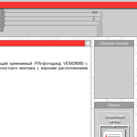
Свежий номер
вующий кремниевый PIN-фотодиод VEMD8
080 с
хностного монтажа с верхним расположением
Опрос