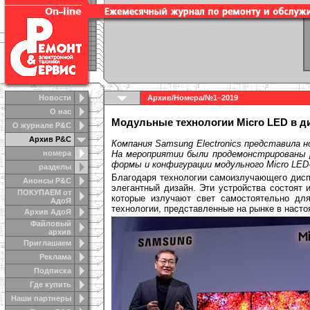
Новости
Архив
/
Номера
/
№1–2019
О нас
Модульные технологии Micro LED в д
О журнале Р&С
Архив Р&С
Компания Samsung Electronics представила н
номера
На мероприятии были продемонстрированы ре
формы и конфигурации модульного Micro LED
разделы
Благодаря технологии
самоизлучающего дисп
Анонсы Р&C
элегантный дизайн. Эти устройства состоят
ПОКУПАЕМ от
которые излучают свет самостоятельно для
АдоЯ
технологии, представленные на рынке в наст
Архив АдоЯ
Файловый
архив
Приглашаем
Реклама
Подписка
Где купить
Наши партнеры