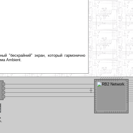
ный "бескрайний" экран, который гармонично
ма Ambient.
и
о,