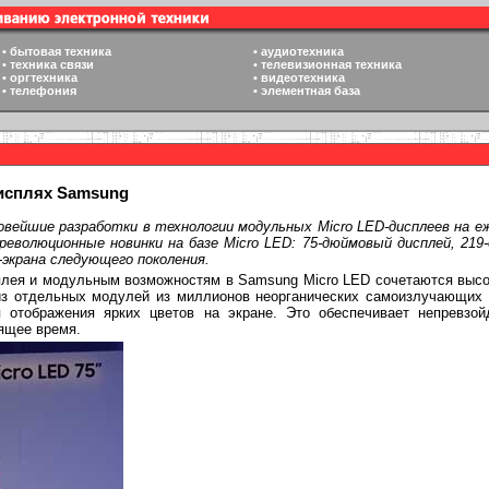
•
бытовая техника
•
аудиотехника
•
техника связи
•
телевизионная техника
•
оргтехника
•
видеотехника
•
телефония
•
элементная база
исплях Samsung
овейшие разработки в технологии модульных Micro LED-дисплеев на еже
волюционные новинки на базе Micro LED: 75-дюймовый дисплей, 219-
-экрана следующего поколения.
лея и модульным возможностям в Samsung Micro LED сочетаются высок
 из отдельных модулей из миллионов неорганических самоизлучающих 
 отображения ярких цветов на экране. Это обеспечивает непревзой
оящее время.