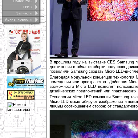
Поиск Р&С
ТРИЗ
Запчасти
Архив_новости
В прошлом году на выставке CES Samsung пр
достижения в области сборки полупроводник
позволили Samsung создать Micro LED-диспл
Благодаря модульной концепции технология M
помещения или пространства. Добавляя Micr
возможности Micro LED позволят пользовате
дизайнерских предпочтений или практических 
Технология Micro LED компании Samsung так
Micro LED масштабируют изображение и повыш
любым соотношением сторон: от стандартного 1