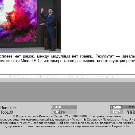
исплеев нет рамок, между модулями нет границ. Результат — идеаль
зможности Micro LED в интерьере также расширяют новые функции режи
© Издательство «Ремонт и Сервис 21», 1998-2007. Все права защищены.
Воспроизведение материалов сайта, журналов «Ремонт & Сервис», «Покупаем от А до Я» 
правочника «Ремонт и сервис электронной техники» в любом виде, полностью или частичн
допускается только с письменного разрешения издательства «Ремонт и Сервис 21».