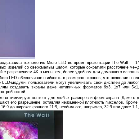
едставила технологию Micro LED во время презентации The Wall — 14
овых изделий со сверхмалым шагом, которые сократили расстояние меж
ей с разрешением 4K в меньшем, более удобном для домашнего исполь
icro LED обеспечивает гибкость в размерах экранов, что позволяет по
o LED-модули, пользователи могут увеличивать свой дисплей до люб
лям создавать экраны даже нетипичных форматов 9x3, 1x7 или 5x1, 
потребностей.
же оптимизирует контент для любых размеров и форм экрана. Даже с
ают его разрешение, оставляя неизменной плотность пикселов. Кроме 
6:9 до широкоэкранного 21:9, необычного, например, 32:9 или даже 1:1,