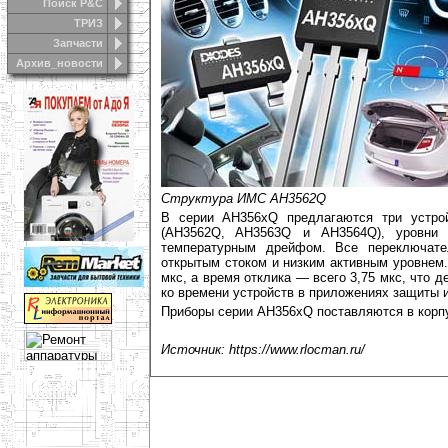
Поиск Р&С
ТРИЗ
Запчасти
Архив_новости
Структура ИМС AH3562Q
В серии AH356xQ предлагаются три устро
(AH3562Q, AH3563Q и AH3564Q), уровни 
температурным дрейфом. Все переключат
открытым стоком и низким активным уровнем.
мкс, а время отклика — всего 3,75 мкс, что 
ко времени устройств в приложениях защиты 
Приборы серии AH356xQ поставляются в корпу
Источник: https://www.rlocman.ru/