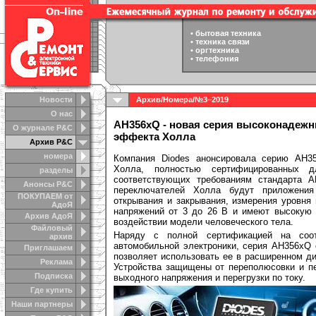
•
бытовая техника
•
техника связи
•
оргтехника
•
телефония
Новости
Архив
/
Номера
/
№3–2019
О нас
AH356xQ - новая серия высоконадеж
О журнале Р&С
эффекта Холла
Архив Р&С
номера
Компания Diodes анонсировала серию AH3
Холла, полностью сертифицированных 
разделы
соответствующих требованиям стандарта 
Анонсы Р&C
переключателей Холла будут приложения
ПОКУПАЕМ от
открывания и закрывания, измерения уровня
АдоЯ
напряжений от 3 до 26 В и имеют высокую 
Архив АдоЯ
воздействии модели человеческого тела.
Файловый
Наряду с полной сертификацией на соот
архив
автомобильной электроники, серия AH356xQ 
Приглашаем
позволяет использовать ее в расширенном д
Реклама
Устройства защищены от переполюсовки и пе
Подписка
выходного напряжения и перегрузки по току.
Где купить
Наши партнеры