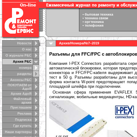
•
бытовая техника
•
техника связи
•
оргтехника
•
телефония
Новости
Архив
/
Номера
/
№7–2019
О нас
Разъемы для FFC/FPC с автоблокиров
О журнале Р&С
Архив Р&С
Компания I-PEX Connectors разработала сер
номера
автоматической блокировки, которая предот
коннектора и FFC/FPC-кабеля выдерживает д
разделы
тест в 50 g. Разъемы разработаны для высо
Анонсы Р&C
форма контакта W-point предотвращает попа
ПОКУПАЕМ от
площадкой шлейфа при подключении.
АдоЯ
Основная сфера применения EVAFLEX 5-
Архив АдоЯ
сигнализации, мобильные медиацентры, HD-кам
Файловый
архив
Приглашаем
Реклама
Подписка
Где купить
Наши партнеры