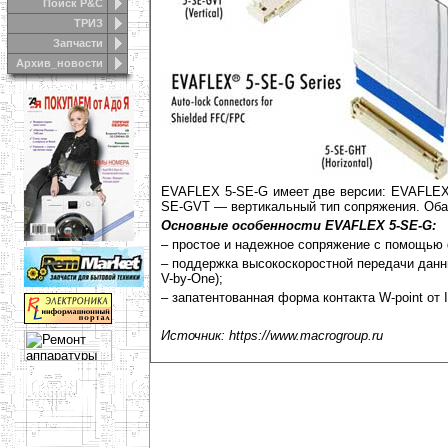
Поиск Р&С
ТРИЗ
Запчасти
Архив_новости
EVAFLEX 5-SE-G имеет две версии: EVAFLEX
SE-GVT — вертикальный тип сопряжения. Об
Основные особенности EVAFLEX 5-SE-G:
– простое и надежное сопряжение с помощью 
– поддержка высокоскоростной передачи данны
V-by-One);
– запатентованная форма контакта W-point от 
Источник: https://www.macrogroup.ru