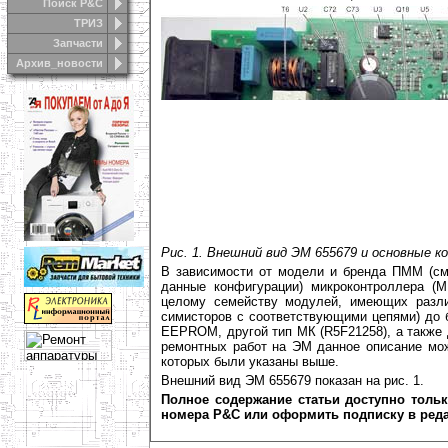
Поиск Р&С
ТРИЗ
Запчасти
Архив_новости
Рис. 1. Внешний вид ЭМ 655679 и основные к
В зависимости от модели и бренда ПММ (см
данные конфигурации) микроконтроллера (
целому семейству модулей, имеющих разли
симисторов с соответствующими цепями) до 
EEPROM, другой тип МК (R5F21258), а также 
ремонтных работ на ЭМ данное описание мож
которых были указаны выше.
Внешний вид ЭМ 655679 показан на рис. 1.
Полное содержание статьи доступно толь
номера Р&С или оформить подписку в ред