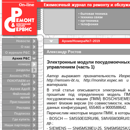
•
бытовая техника
•
техника связи
•
оргтехника
•
телефония
Новости
Архив
/
Номера
/
№7–2019
О нас
Александр Ростов
О журнале Р&С
Архив Р&С
Электронные модули посудомоечных
номера
управлением (часть 1)
разделы
Автор выражает признательность Игорю
Анонсы Р&C
http://remserv-bt.ru, http://monitor.espec.
ПОКУПАЕМ от
АдоЯ
материала.
Архив АдоЯ
В этой статье описывается электронный 
Файловый
прошитым под определенную модель ПМ
архив
посудомоечных машин (ПММ) BOSCH/SIEMENS
Приглашаем
имеет близкие версии (по совместимости, ко
данных конфигурации), 655465 и 9000588642.
Реклама
Перечислим некоторые модели ПММ, в которы
Подписка
- BOSCH — SMS50E02RU/86, SMV65M30RU/01
Где купить
др.;
Наши партнеры
- SIEMENS — SN45M539EU-25, SN45M582SK/2