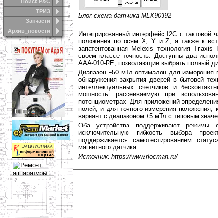
Поиск Р&С
ТРИЗ
Блок-схема датчика MLX90392
Запчасти
Архив_новости
Интегрированный интерфейс I2C с тактовой 
положения по осям X, Y и Z, а также к вст
запатентованная Melexis технология Triaxi
своем классе точность. Доступны два испо
AAA-010-RE, позволяющие выбрать полный диа
Диапазон ±50 мТл оптимален для измерения 
обнаружения закрытия дверей в бытовой тех
интеллектуальных счетчиков и бесконтактн
мощность, рассеиваемую при использова
потенциометрах. Для приложений определени
полей, и для точного измерения положения, 
вариант с диапазоном ±5 мТл с типовым значе
Оба устройства поддерживают режимы од
исключительную гибкость выбора проек
поддерживается самотестированием статус
магнитного датчика.
Источник: https://www.rlocman.ru/