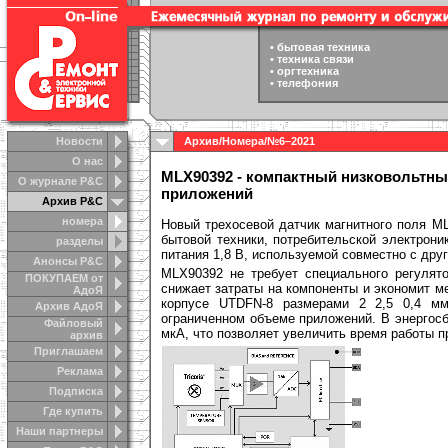
•
бытовая техника
•
техника связи
•
оргтехника
•
телефония
Новости
Архив
/
Номера
/
№6–2021
О нас
MLX90392 - компактный низковольтны
О журнале Р&С
приложений
Архив Р&С
номера
Новый трехосевой датчик магнитного поля M
бытовой техники, потребительской электрони
разделы
питания 1,8 В, используемой совместно с дру
Анонсы Р&C
MLX90392 не требует специального регулято
ПОКУПАЕМ от
снижает затраты на компоненты и экономит ме
АдоЯ
корпусе UTDFN-8 размерами 2 2,5 0,4 мм
Архив АдоЯ
ограниченном объеме приложений. В энергос
Файловый
мкА, что позволяет увеличить время работы 
архив
Приглашаем
Реклама
Подписка
Где купить
Наши партнеры