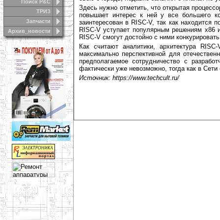
Поиск Р&С
Здесь нужно отметить, что открытая процесс
ТРИЗ
повышает интерес к ней у все большего к
Запчасти
заинтересован в RISC-V, так как находится п
RISC-V уступает популярным решениям х86 и
Архив_новости
RISC-V смогут достойно с ними конкурировать
Как считают аналитики, архитектура RISC
максимально перспективной для отечественн
предполагаемое сотрудничество с разработ
фактически уже невозможно, тогда как в Сети
Источник: https://www.techcult.ru/