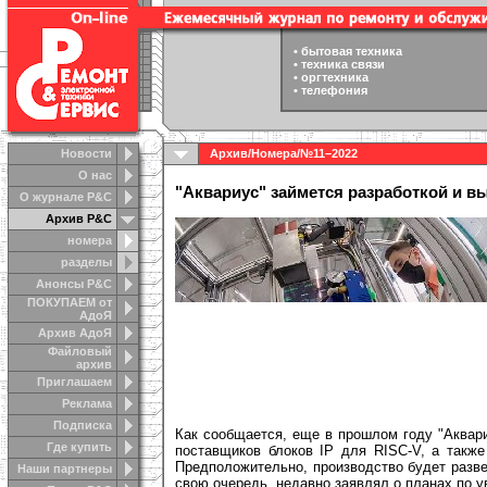
•
бытовая техника
•
техника связи
•
оргтехника
•
телефония
Новости
Архив
/
Номера
/
№11–2022
О нас
"Аквариус" займется разработкой и в
О журнале Р&С
Архив Р&С
номера
разделы
Анонсы Р&C
ПОКУПАЕМ от
АдоЯ
Архив АдоЯ
Файловый
архив
Приглашаем
Реклама
Подписка
Как сообщается, еще в прошлом году "Аквар
Где купить
поставщиков блоков IP для RISC-V, а также
Предположительно, производство будет разве
Наши партнеры
свою очередь, недавно заявлял о планах по 