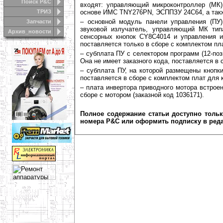
Поиск Р&С
входят: управляющий микроконтроллер (МК)
ТРИЗ
основе ИМС TNY276PN, ЭСППЗУ 24С64, а такж
– основной модуль панели управления (ПУ)
Запчасти
звуковой излучатель, управляющий МК тип
Архив_новости
сенсорных кнопок CY8C4014 и управления и
поставляется только в сборе с комплектом пл
– субплата ПУ с селектором программ (12-поз
Она не имеет заказного кода, поставляется в 
– субплата ПУ, на которой размещены кнопк
поставляется в сборе с комплектом плат для 
– плата инвертора приводного мотора встрое
сборе с мотором (заказной код 1036171).
Полное содержание статьи доступно толь
номера Р&С или оформить подписку в ред