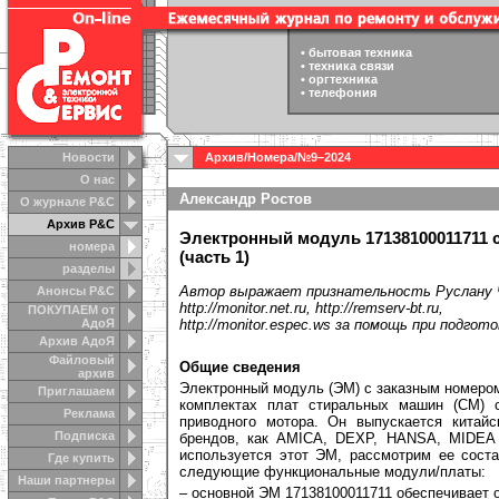
•
бытовая техника
•
техника связи
•
оргтехника
•
телефония
Новости
Архив
/
Номера
/
№9–2024
О нас
Александр Ростов
О журнале Р&С
Архив Р&С
Электронный модуль 17138100011711
номера
(часть 1)
разделы
Автор выражает признательность Руслану Ч
Анонсы Р&C
http://monitor.net.ru, http://remserv-bt.ru,
ПОКУПАЕМ от
АдоЯ
http://monitor.espec.ws за помощь при подго
Архив АдоЯ
Файловый
Общие сведения
архив
Электронный модуль (ЭМ) с заказным номеро
Приглашаем
комплектах плат стиральных машин (СМ) 
Реклама
приводного мотора. Он выпускается китай
Подписка
брендов, как AMICA, DEXP, HANSA, MIDEA
используется этот ЭМ, рассмотрим ее соста
Где купить
следующие функциональные модули/платы:
Наши партнеры
– основной ЭМ 17138100011711 обеспечивает 