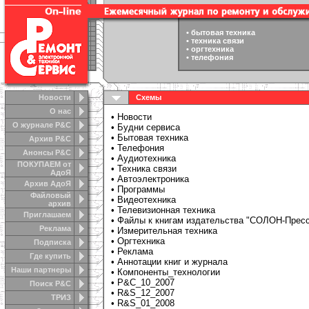
•
бытовая техника
•
техника связи
•
оргтехника
•
телефония
Новости
Схемы
О нас
•
Новости
О журнале Р&С
•
Будни сервиса
•
Бытовая техника
Архив Р&С
•
Телефония
Анонсы Р&C
•
Аудиотехника
ПОКУПАЕМ от
•
Техника связи
АдоЯ
•
Автоэлектроника
Архив АдоЯ
•
Программы
Файловый
•
Видеотехника
архив
•
Телевизионная техника
Приглашаем
•
Файлы к книгам издательства "СОЛОН-Прес
Реклама
•
Измерительная техника
•
Оргтехника
Подписка
•
Реклама
Где купить
•
Аннотации книг и журнала
Наши партнеры
•
Компоненты_технологии
•
Р&C_10_2007
Поиск Р&С
•
R&S_12_2007
ТРИЗ
•
R&S_01_2008