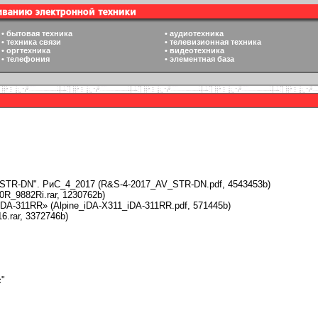
•
бытовая техника
•
аудиотехника
•
техника связи
•
телевизионная техника
•
оргтехника
•
видеотехника
•
телефония
•
элементная база
 STR-DN". РиС_4_2017 (R&S-4-2017_AV_STR-DN.pdf, 4543453b)
R_9882Ri.rar, 1230762b)
DA-311RR» (Alpine_iDA-X311_iDA-311RR.pdf, 571445b)
.rar, 3372746b)
с"