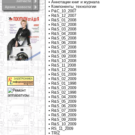
Запчасти
•
Аннотации книг и журнала
•
Компоненты_технологии
Архив_новости
•
Р&C_10_2007
•
R&S_12_2007
•
R&S_01_2008
•
R&S_02_2008
•
R&S_03_2008
•
R&S_04_2008
•
R&S_05_2008
•
R&S_06_2008
•
R&S_07_2008
•
R&S_08_2008
•
R&S_09_2008
•
R&S_10_2008
•
R&S_11_2008
•
R&S_12_2008
•
R&S_01_2009
•
R&S_02_2009
•
R&S_01_1998
•
R&S_03_2009
•
R&S_02_1998
•
R&S_04_2009
•
R&S_05_2009
•
R&S_06_2009
•
R&S_07_2009
•
R&S_08_2009
•
R&S_09_2009
•
R&S_10_2009
•
RS_11_2009
•
TRIZ