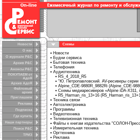
Новости
Схемы
О нас
•
Новости
О журнале Р&С
•
Будни сервиса
•
Бытовая техника
Архив Р&С
•
Телефония
Анонсы Р&C
• Аудиотехника
ПОКУПАЕМ от
•
RS_4_2018_R5
АдоЯ
•
"Ю. Петропавловский. AV-ресиверы серии
Архив АдоЯ
•
Alpine_CDE-9880R_9882Ri (Alpine_CDE-9880
Файловый
•
Схемы медиаресиверов «Alpine iDA-X311, i
архив
•
R5_Harman_ris_13+16 (R5_Harman_ris_13+16
Приглашаем
•
Техника связи
Реклама
•
Автоэлектроника
•
Программы
Подписка
•
Видеотехника
Где купить
•
Телевизионная техника
Наши партнеры
•
Файлы к книгам издательства "СОЛОН-Прес
•
Измерительная техника
Поиск Р&С
•
Оргтехника
ТРИЗ
•
Реклама