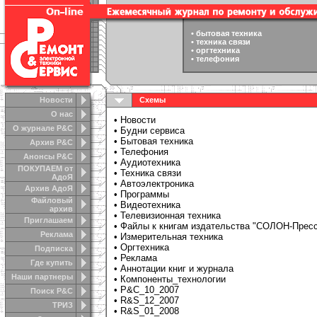
•
бытовая техника
•
техника связи
•
оргтехника
•
телефония
Новости
Схемы
О нас
•
Новости
О журнале Р&С
•
Будни сервиса
•
Бытовая техника
Архив Р&С
•
Телефония
Анонсы Р&C
•
Аудиотехника
ПОКУПАЕМ от
• Техника связи
АдоЯ
•
Автоэлектроника
Архив АдоЯ
•
Программы
Файловый
•
Видеотехника
архив
•
Телевизионная техника
Приглашаем
•
Файлы к книгам издательства "СОЛОН-Прес
Реклама
•
Измерительная техника
•
Оргтехника
Подписка
•
Реклама
Где купить
•
Аннотации книг и журнала
Наши партнеры
•
Компоненты_технологии
•
Р&C_10_2007
Поиск Р&С
•
R&S_12_2007
ТРИЗ
•
R&S_01_2008