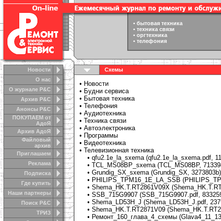
•
бытовая техника
•
техника связи
•
оргтехника
•
телефония
Новости
Схемы
О нас
•
Новости
О журнале Р&С
•
Будни сервиса
•
Бытовая техника
Архив Р&С
•
Телефония
Анонсы Р&C
•
Аудиотехника
ПОКУПАЕМ от
•
Техника связи
АдоЯ
•
Автоэлектроника
Архив АдоЯ
•
Программы
Файловый
•
Видеотехника
архив
• Телевизионная техника
Приглашаем
•
qfu2.1e_la_sxema (qfu2.1e_la_sxema.pdf, 1
Реклама
•
TCL_MS08BP_sxema (TCL_MS08BP, 71339
•
Grundig_SX_sxema (Grundig_SX, 3273803b)
Подписка
•
PHILIPS_TPM16_1E_LA_SSB (PHILIPS_TPM
Где купить
•
Shema_HK.T.RT2861V09X (Shema_HK.T.RT2
Наши партнеры
•
SSB_715G9907 (SSB_715G9907.pdf, 83325
•
Shema_LD53H_J (Shema_LD53H_J.pdf, 237
Поиск Р&С
•
Shema_HK.T.RT2871V09 (Shema_HK.T.RT28
ТРИЗ
•
Ремонт_160_глава_4_схемы (Glava4_11_13