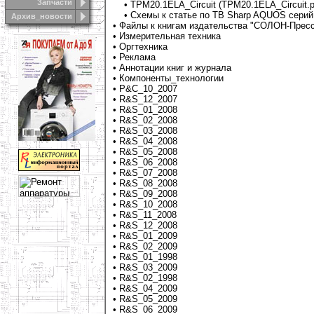
Запчасти
•
TPM20.1ELA_Circuit (TPM20.1ELA_Circuit.p
•
Схемы к статье по ТВ Sharp AQUOS серий 
Архив_новости
•
Файлы к книгам издательства "СОЛОН-Прес
•
Измерительная техника
•
Оргтехника
•
Реклама
•
Аннотации книг и журнала
•
Компоненты_технологии
•
Р&C_10_2007
•
R&S_12_2007
•
R&S_01_2008
•
R&S_02_2008
•
R&S_03_2008
•
R&S_04_2008
•
R&S_05_2008
•
R&S_06_2008
•
R&S_07_2008
•
R&S_08_2008
•
R&S_09_2008
•
R&S_10_2008
•
R&S_11_2008
•
R&S_12_2008
•
R&S_01_2009
•
R&S_02_2009
•
R&S_01_1998
•
R&S_03_2009
•
R&S_02_1998
•
R&S_04_2009
•
R&S_05_2009
•
R&S_06_2009